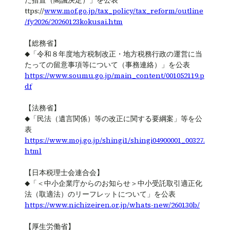
た措置（閣議決定）」を公表
ttps://
www.mof.go.jp/tax_policy/tax_reform/outline
/fy2026/20260123kokusai.htm
【総務省】
◆「令和８年度地方税制改正・地方税務行政の運営に当
たっての留意事項等について（事務連絡）」を公表
https://www.soumu.go.jp/main_content/001052119.p
df
【法務省】
◆「民法（遺言関係）等の改正に関する要綱案」等を公
表
https://www.moj.go.jp/shingi1/shingi04900001_00327.
html
【日本税理士会連合会】
◆「＜中小企業庁からのお知らせ＞中小受託取引適正化
法（取適法）のリーフレットについて」を公表
https://www.nichizeiren.or.jp/whats-new/260130b/
【厚生労働省】