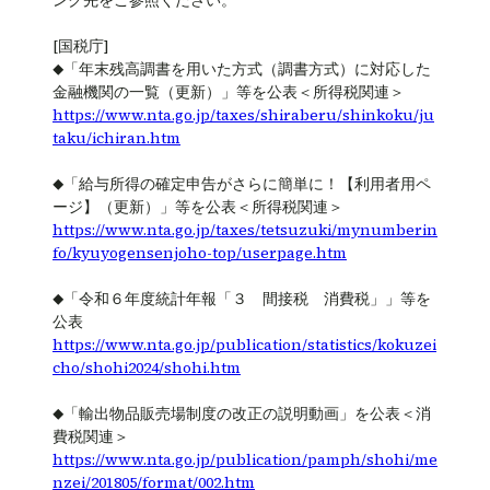
ンク先をご参照ください。
[国税庁]
◆「年末残高調書を用いた方式（調書方式）に対応した
金融機関の一覧（更新）」等を公表＜所得税関連＞
https://www.nta.go.jp/taxes/shiraberu/shinkoku/ju
taku/ichiran.htm
◆「給与所得の確定申告がさらに簡単に！【利用者用ペ
ージ】（更新）」等を公表＜所得税関連＞
https://www.nta.go.jp/taxes/tetsuzuki/mynumberin
fo/kyuyogensenjoho-top/userpage.htm
◆「令和６年度統計年報「３ 間接税 消費税」」等を
公表
https://www.nta.go.jp/publication/statistics/kokuzei
cho/shohi2024/shohi.htm
◆「輸出物品販売場制度の改正の説明動画」を公表＜消
費税関連＞
https://www.nta.go.jp/publication/pamph/shohi/me
nzei/201805/format/002.htm