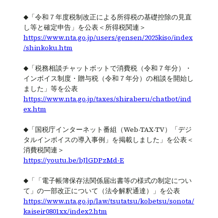
◆「令和７年度税制改正による所得税の基礎控除の見直
し等と確定申告」を公表＜所得税関連＞
https://www.nta.go.jp/users/gensen/2025kiso/index
/shinkoku.htm
◆「税務相談チャットボットで消費税（令和７年分）・
インボイス制度・贈与税（令和７年分）の相談を開始し
ました」等を公表
https://www.nta.go.jp/taxes/shiraberu/chatbot/ind
ex.htm
◆「国税庁インターネット番組（Web-TAX-TV）「デジ
タルインボイスの導入事例」を掲載しました」を公表＜
消費税関連＞
https://youtu.be/bJlGDPzMd-E
◆「「電子帳簿保存法関係届出書等の様式の制定につい
て」の一部改正について（法令解釈通達）」を公表
https://www.nta.go.jp/law/tsutatsu/kobetsu/sonota/
kaiseir0801xx/index2.htm