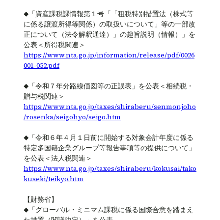
◆「資産課税課情報第１号「「租税特別措置法（株式等
に係る譲渡所得等関係）の取扱いについて」等の一部改
正について（法令解釈通達）」の趣旨説明（情報）」を
公表＜所得税関連＞
https://www.nta.go.jp/information/release/pdf/0026
001-052.pdf
◆「令和７年分路線価図等の正誤表」を公表＜相続税・
贈与税関連＞
https://www.nta.go.jp/taxes/shiraberu/senmonjoho
/rosenka/seigohyo/seigo.htm
◆「令和６年４月１日前に開始する対象会計年度に係る
特定多国籍企業グループ等報告事項等の提供について」
を公表＜法人税関連＞
https://www.nta.go.jp/taxes/shiraberu/kokusai/tako
kuseki/teikyo.htm
【財務省】
◆「グローバル・ミニマム課税に係る国際合意を踏まえ