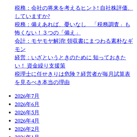
税務：会社の将来を考えるヒント! 自社株評価、
していますか?
税務：備えあれば、憂いなし 「税務調査」も
怖くない！３つの「備え」
会計：モヤモヤ解消! 領収書にまつわる素朴なギ
モン
経営：いざというときのために 知っておきた
い！ 資金繰り支援策
税理士に任せきりは危険？経営者が毎月試算表
を見るべき本当の理由
2026年7月
2026年6月
2026年5月
2026年4月
2026年2月