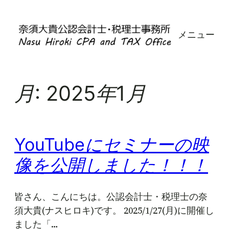
内
容
メニュー
を
ス
キ
ッ
月:
2025年1月
プ
YouTubeにセミナーの映
像を公開しました！！！
皆さん、こんにちは。公認会計士・税理士の奈
須大貴(ナスヒロキ)です。 2025/1/27(月)に開催し
ました「…