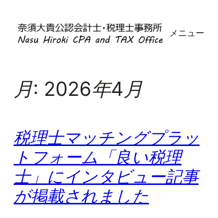
内
容
メニュー
を
ス
キ
ッ
月:
2026年4月
プ
税理士マッチングプラッ
トフォーム「良い税理
士」にインタビュー記事
が掲載されました