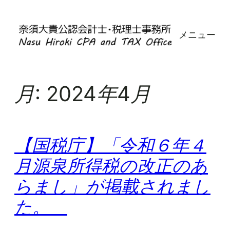
内
容
メニュー
を
ス
キ
ッ
月:
2024年4月
プ
【国税庁】「令和６年４
月源泉所得税の改正のあ
らまし」が掲載されまし
た。