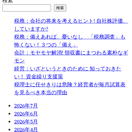
検索
検索
税務：会社の将来を考えるヒント! 自社株評価、
していますか?
税務：備えあれば、憂いなし 「税務調査」も
怖くない！３つの「備え」
会計：モヤモヤ解消! 領収書にまつわる素朴なギ
モン
経営：いざというときのために 知っておきた
い！ 資金繰り支援策
税理士に任せきりは危険？経営者が毎月試算表
を見るべき本当の理由
2026年7月
2026年6月
2026年5月
2026年4月