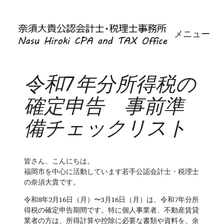
内
容
メニュー
を
ス
キ
ッ
令和7年分所得税の
プ
確定申告 事前準
備チェックリスト
皆さん、こんにちは。
福岡市を中心に活動しています若手公認会計士・税理士
の奈須大貴です。
令和8年2月16日（月）〜3月16日（月）は、令和7年分所
得税の確定申告期間です。特に個人事業者、不動産賃貸
業者の方は、所得計算や控除に必要な書類や資料を、余