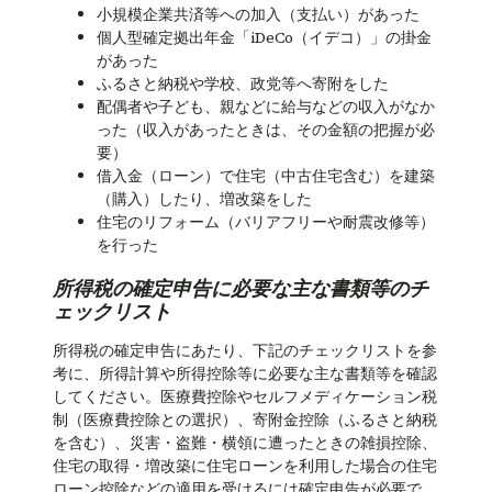
小規模企業共済等への加入（支払い）があった
個人型確定拠出年金「iDeCo（イデコ）」の掛金
があった
ふるさと納税や学校、政党等へ寄附をした
配偶者や子ども、親などに給与などの収入がなか
った（収入があったときは、その金額の把握が必
要）
借入金（ローン）で住宅（中古住宅含む）を建築
（購入）したり、増改築をした
住宅のリフォーム（バリアフリーや耐震改修等）
を行った
所得税の確定申告に必要な主な書類等のチ
ェックリスト
所得税の確定申告にあたり、下記のチェックリストを参
考に、所得計算や所得控除等に必要な主な書類等を確認
してください。医療費控除やセルフメディケーション税
制（医療費控除との選択）、寄附金控除（ふるさと納税
を含む）、災害・盗難・横領に遭ったときの雑損控除、
住宅の取得・増改築に住宅ローンを利用した場合の住宅
ローン控除などの適用を受けるには確定申告が必要で