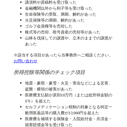
講演料や原稿料を受け取った
金融機関以外から利子等を受け取った
生命保険等の受取、満期、解約があった
火災保険等の満期、解約があった
ゴルフ会員権等を売却した
株式等の売却、暗号資産の売却等があった
山林を伐採しての譲渡や、立木のままでの譲渡が
あった
※該当する項目があったら当事務所へご相談ください。
お問い合わせ
所得控除等関係のチェック項目
地震・豪雨・豪雪・火災・害虫などによる災害、
盗難・横領の被害があった
医療費支払額が原則10万円（または総所得金額の
5％）を超えた
セルフメディケーション税制の対象となる特定一
般用医薬品等の購入費が12,000円を超えた
医療費を補填する保険金・入院給付金・共済金・
損害賠償金等を受け取った