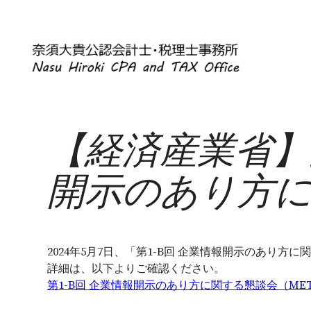
内
容
を
ス
キ
ッ
【経済産業省】第
プ
開示のあり方
2024年5月7日、「第1-B回 企業情報開示のあり
詳細は、以下よりご確認ください。
第1-B回 企業情報開示のあり方に関する懇談会（MET