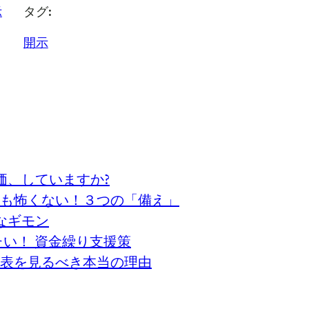
示
タグ:
開示
価、していますか?
も怖くない！３つの「備え」
なギモン
い！ 資金繰り支援策
表を見るべき本当の理由