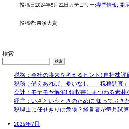
投稿日
2024年5月22日
カテゴリー:
専門情報
, 
開
投稿者:
奈須大貴
検索
検索
税務：会社の将来を考えるヒント! 自社株評
税務：備えあれば、憂いなし 「税務調査」
会計：モヤモヤ解消! 領収書にまつわる素朴
経営：いざというときのために 知っておきた
税理士に任せきりは危険？経営者が毎月試算
2026年7月