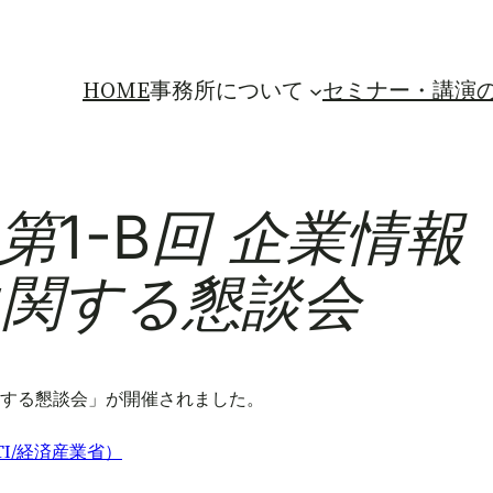
HOME
事務所について
セミナー・講演
1-B回 企業情報
に関する懇談会
方に関する懇談会」が開催されました。
I/経済産業省）