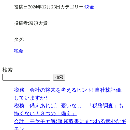
投稿日
2024年12月23日
カテゴリー:
税金
投稿者:
奈須大貴
タグ:
税金
検索
検索
税務：会社の将来を考えるヒント! 自社株評価、
していますか?
税務：備えあれば、憂いなし 「税務調査」も
怖くない！３つの「備え」
会計：モヤモヤ解消! 領収書にまつわる素朴なギ
モン