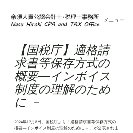
内
容
メニュー
を
ス
キ
ッ
【国税庁】適格請
プ
求書等保存方式の
概要―インボイス
制度の理解のため
に －
2024年12月5日、国税庁より「適格請求書等保存方式の
概要―インボイス制度の理解のために －」が公表されま