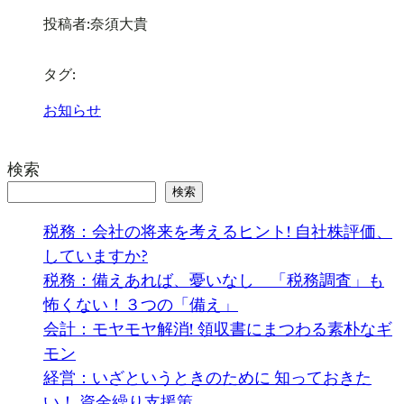
投稿者:
奈須大貴
タグ:
お知らせ
検索
検索
税務：会社の将来を考えるヒント! 自社株評価、
していますか?
税務：備えあれば、憂いなし 「税務調査」も
怖くない！３つの「備え」
会計：モヤモヤ解消! 領収書にまつわる素朴なギ
モン
経営：いざというときのために 知っておきた
い！ 資金繰り支援策