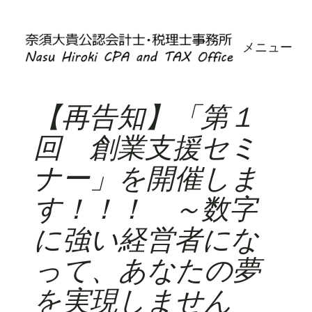
内
容
メニュー
を
ス
キ
ッ
【再告知】「第１
プ
回 創業支援セミ
ナー」を開催しま
す！！！ ～数字
に強い経営者にな
って、あなたの夢
を実現しません