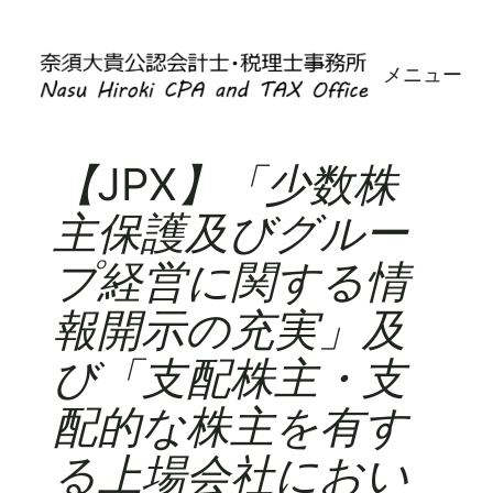
内
容
メニュー
を
ス
キ
ッ
【JPX】「少数株
プ
主保護及びグルー
プ経営に関する情
報開示の充実」及
び「支配株主・支
配的な株主を有す
る上場会社におい