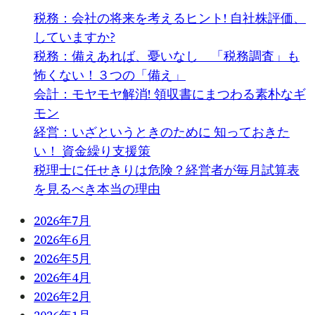
税務：会社の将来を考えるヒント! 自社株評価、
していますか?
税務：備えあれば、憂いなし 「税務調査」も
怖くない！３つの「備え」
会計：モヤモヤ解消! 領収書にまつわる素朴なギ
モン
経営：いざというときのために 知っておきた
い！ 資金繰り支援策
税理士に任せきりは危険？経営者が毎月試算表
を見るべき本当の理由
2026年7月
2026年6月
2026年5月
2026年4月
2026年2月